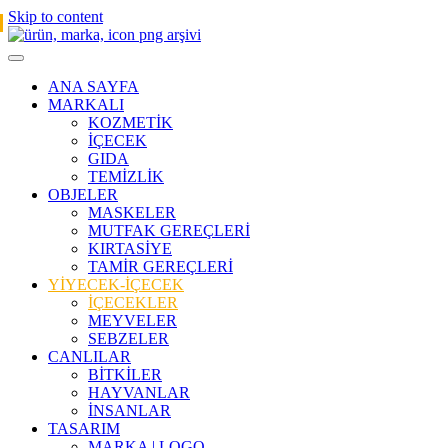
Skip to content
ANA SAYFA
MARKALI
KOZMETİK
İÇECEK
GIDA
TEMİZLİK
OBJELER
MASKELER
MUTFAK GEREÇLERİ
KIRTASİYE
TAMİR GEREÇLERİ
YİYECEK-İÇECEK
İÇECEKLER
MEYVELER
SEBZELER
CANLILAR
BİTKİLER
HAYVANLAR
İNSANLAR
TASARIM
MARKA | LOGO