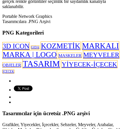
gerçek renkte görüntüler seçimlik bir saydamlık kanalıyla
saklanabilir.
Portable Network Graphics
Tasarımcılara .PNG Arşivi
PNG Kategorileri
MARKALI
KOZMETİK
3D ICON
GIDA
MARKA | LOGO
MEYVELER
MASKELER
TASARIM
YİYECEK-İÇECEK
OBJELER
İÇECEK
Tasarımcılar için ücretsiz .PNG arşivi
Grafikler, Yiyecekler, İçecekler, Sebzeler, Meyveler, Arabalar,